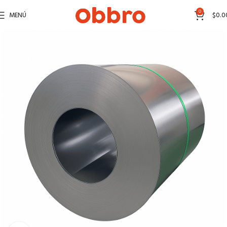
0
MENÚ
$
0.0